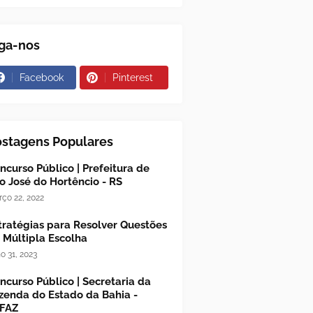
ga-nos
Facebook
Pinterest
ostagens Populares
ncurso Público | Prefeitura de
o José do Hortêncio - RS
ço 22, 2022
tratégias para Resolver Questões
 Múltipla Escolha
ho 31, 2023
ncurso Público | Secretaria da
zenda do Estado da Bahia -
FAZ