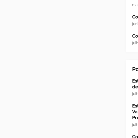
mar
Co
jun
Co
jul
Po
Es
de
jul
Es
Va
Pr
jul
Co