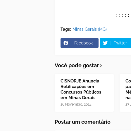
:::::
Tags:
Minas Gerais (MG)
Facebook
Twitter
Você pode gostar
CISNORJE Anuncia
Co
Retificações em
pa
Concursos Públicos
Mé
em Minas Gerais
na
26 Novembro, 2024
27 
Postar um comentário