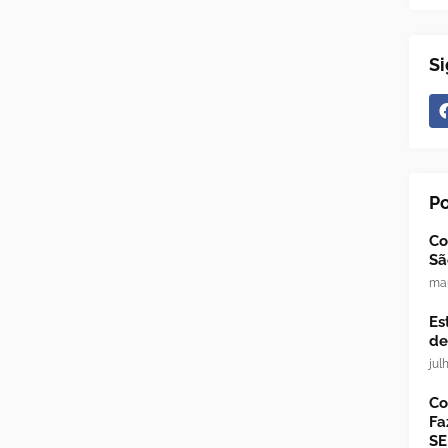
Si
P
Co
Sã
mar
Es
de
jul
Co
Fa
SE