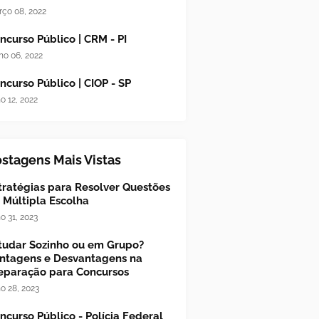
ço 08, 2022
ncurso Público | CRM - PI
ho 06, 2022
ncurso Público | CIOP - SP
ho 12, 2022
stagens Mais Vistas
tratégias para Resolver Questões
 Múltipla Escolha
ho 31, 2023
tudar Sozinho ou em Grupo?
ntagens e Desvantagens na
eparação para Concursos
ho 28, 2023
ncurso Público - Polícia Federal