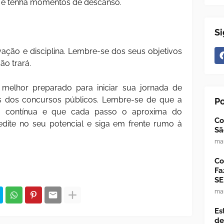
os e tenha momentos de descanso.
Si
ção e disciplina. Lembre-se dos seus objetivos
o trará.
melhor preparado para iniciar sua jornada de
os dos concursos públicos. Lembre-se de que a
P
 contínua e que cada passo o aproxima do
Co
edite no seu potencial e siga em frente rumo à
Sã
mar
Co
Fa
SE
mar
Es
de