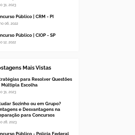
ho 31, 2023
ncurso Público | CRM - PI
ho 06, 2022
ncurso Público | CIOP - SP
ho 12, 2022
stagens Mais Vistas
tratégias para Resolver Questões
 Múltipla Escolha
ho 31, 2023
tudar Sozinho ou em Grupo?
ntagens e Desvantagens na
eparação para Concursos
ho 28, 2023
ncurso Público - Polícia Federal