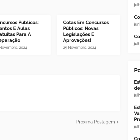
jul
Co
ncursos Públicos:
Cotas Em Concursos
jun
entos E Aulas
Públicos: Novas
atuitas Para A
Legislações E
Co
eparação
Aprovações!
jul
Novembro, 2024
25 Novembro, 2024
Po
Es
de
jul
Es
Va
Pr
Próxima Postagem
jul
Co