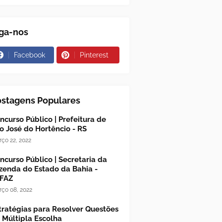
ga-nos
Facebook
Pinterest
ostagens Populares
ncurso Público | Prefeitura de
o José do Hortêncio - RS
ço 22, 2022
ncurso Público | Secretaria da
zenda do Estado da Bahia -
FAZ
ço 08, 2022
tratégias para Resolver Questões
 Múltipla Escolha