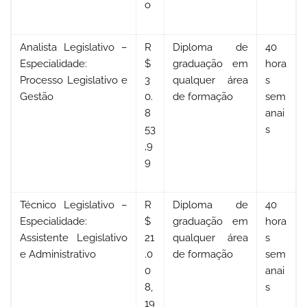
o
Analista Legislativo –
R
Diploma de
40
Especialidade:
$
graduação em
hora
Processo Legislativo e
3
qualquer área
s
Gestão
0.
de formação
sem
8
anai
53
s
,9
9
Técnico Legislativo –
R
Diploma de
40
Especialidade:
$
graduação em
hora
Assistente Legislativo
21
qualquer área
s
e Administrativo
.0
de formação
sem
0
anai
8,
s
19