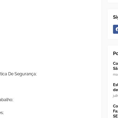
Si
P
Co
Sã
stica De Segurança;
mar
Es
de
jul
abalho;
Co
Fa
s;
SE