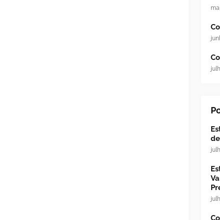
mar
Co
jun
Co
jul
Po
Es
de
jul
Es
Va
Pr
jul
Co