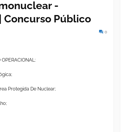
rmonuclear -
| Concurso Público
0
O OPERACIONAL:
ógica;
rea Protegida De Nuclear;
ho;