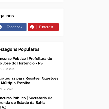
ga-nos
Facebook
Pinterest
ostagens Populares
ncurso Público | Prefeitura de
o José do Hortêncio - RS
ço 22, 2022
tratégias para Resolver Questões
 Múltipla Escolha
ho 31, 2023
ncurso Público | Secretaria da
zenda do Estado da Bahia -
FAZ