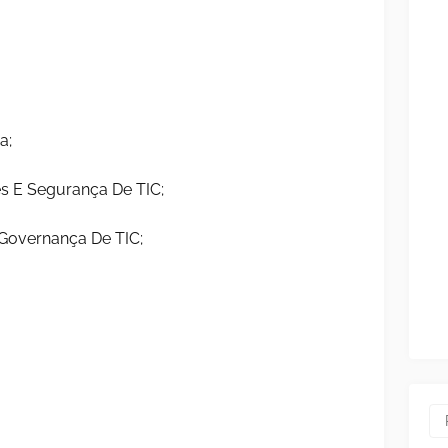
a;
es E Segurança De TIC;
 Governança De TIC;