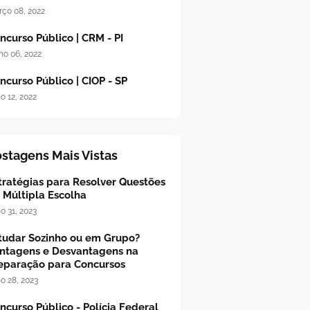
ço 08, 2022
ncurso Público | CRM - PI
ho 06, 2022
ncurso Público | CIOP - SP
ho 12, 2022
stagens Mais Vistas
tratégias para Resolver Questões
 Múltipla Escolha
ho 31, 2023
tudar Sozinho ou em Grupo?
ntagens e Desvantagens na
eparação para Concursos
ho 28, 2023
ncurso Público - Polícia Federal