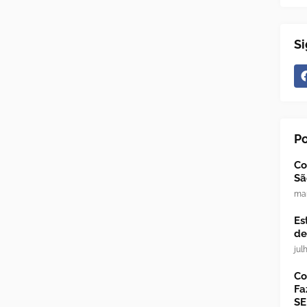
Si
P
Co
Sã
mar
Es
de
jul
Co
Fa
SE