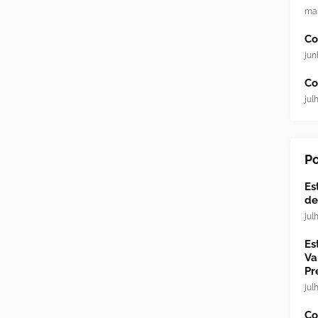
mar
Co
jun
Co
jul
Po
Es
de
jul
Es
Va
Pr
jul
Co