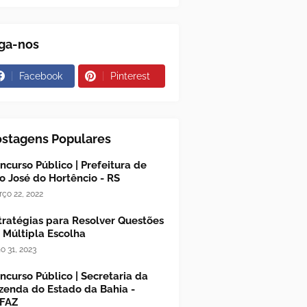
ga-nos
Facebook
Pinterest
ostagens Populares
ncurso Público | Prefeitura de
o José do Hortêncio - RS
ço 22, 2022
tratégias para Resolver Questões
 Múltipla Escolha
ho 31, 2023
ncurso Público | Secretaria da
zenda do Estado da Bahia -
FAZ