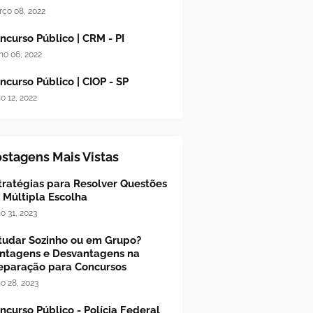
ço 08, 2022
ncurso Público | CRM - PI
ho 06, 2022
ncurso Público | CIOP - SP
ho 12, 2022
stagens Mais Vistas
tratégias para Resolver Questões
 Múltipla Escolha
ho 31, 2023
tudar Sozinho ou em Grupo?
ntagens e Desvantagens na
eparação para Concursos
ho 28, 2023
ncurso Público - Polícia Federal